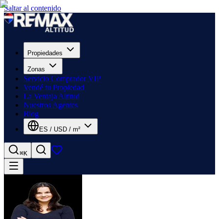
Saltar al contenido
Propiedades
Zonas
Servicio Comprador VIP
Vendé tu Propiedad
La Ventaja Altitud
Nuestros Agentes
Blog
ES
/
USD
/
m²
⌘K