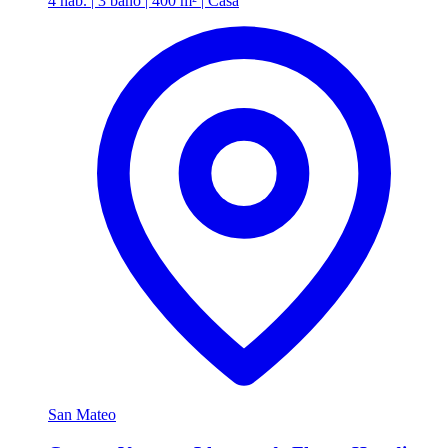
4 hab. | 3 baño | 400 m² | Casa
San Mateo